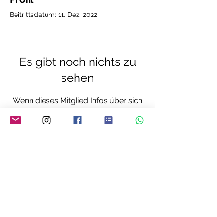
Beitrittsdatum: 11. Dez. 2022
Es gibt noch nichts zu
sehen
Wenn dieses Mitglied Infos über sich
selbst hinzufügt, erscheinen diese hier.
YVONNE MEY - THE ART OF LIVING
Über mich
FAQ
Referenzen
AGB
Kontakt
Zahlungsmethoden
Impressum