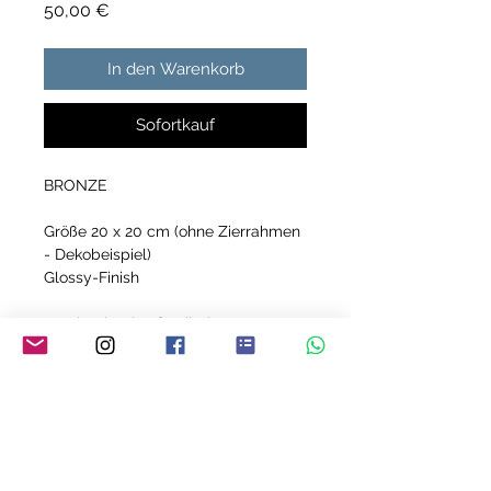
Preis
50,00 €
In den Warenkorb
Sofortkauf
BRONZE
Größe 20 x 20 cm (ohne Zierrahmen
- Dekobeispiel)
Glossy-Finish
Acrylmalerei auf Keilrahmen
Jedes meiner Bilder ist ein Unikat!
YVONNE MEY - THE ART OF LIVING
Über mich
FAQ