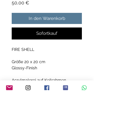
Preis
50,00 €
In den Warenkorb
Sofortkauf
FIRE SHELL
Größe 20 x 20 cm
Glossy-Finish
Acrylmalerei auf Keilrahmen
Jedes meiner Bilder ist ein Unikat!
YVONNE MEY - THE ART OF LIVING
Über mich
FAQ
Referenzen