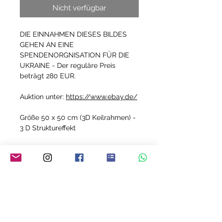
Nicht verfügbar
DIE EINNAHMEN DIESES BILDES
GEHEN AN EINE
SPENDENORGNISATION FÜR DIE
UKRAINE - Der reguläre Preis
beträgt 280 EUR.
Auktion unter:
https://www.ebay.de/
Größe 50 x 50 cm (3D Keilrahmen) -
3 D Struktureffekt
Acrylmalerei auf Keilrahmen
Jedes meiner Bilder ist ein Unikat!
YVONNE MEY - THE ART OF LIVING