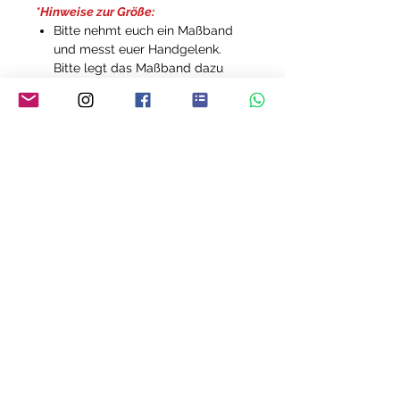
*Hinweise zur Größe:
Bitte nehmt euch ein Maßband
und messt euer Handgelenk.
Bitte legt das Maßband dazu
nicht zu straff um euer
Handgelenk.
Notiert euch die Länge.
Wenn ihr eure Armbänder gerne
straff (eng anliegend) tragt,
nehmt diesen Wert und orientiert
euch an der oben angegebenen
Länge.
Wenn ihr aber das Band gerne
locker tragt, addiert 1cm zum
oben angegebenen Durchmesser
hinzu. Beispiel: Ihr messt mit
eurem Maßband 17 cm. Dann
passt euch ein Armband von 17
cm - 18,5 cm, je nachdem, wie ihr
es gerne tragt.