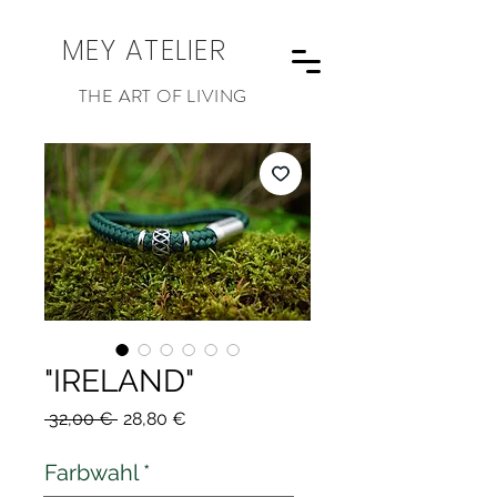
MEY ATELIER
THE ART OF LIVING
"IRELAND"
Standardpreis
Sale-
 32,00 € 
28,80 €
Preis
Farbwahl
*