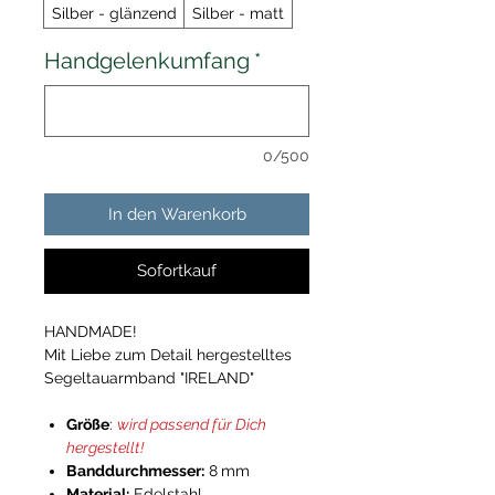
Silber - glänzend
Silber - matt
Handgelenkumfang
*
0/500
In den Warenkorb
Sofortkauf
HANDMADE!
Mit Liebe zum Detail hergestelltes
Segeltauarmband "IRELAND"
Größe
:
wird passend für Dich
hergestellt!
Banddurchmesser:
8
mm
Material:
Edelstahl