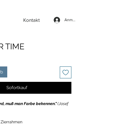
Kontakt
Anmelden
R TIME
rb
Sofortkauf
ird, muß man Farbe bekennen."
(Josef
 Zierrahmen