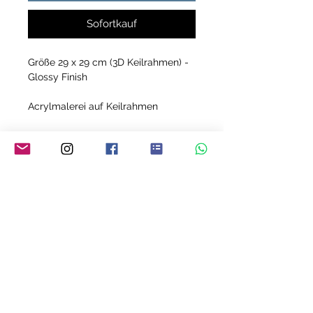
Sofortkauf
Größe 29 x 29 cm (3D Keilrahmen) -
Glossy Finish
Acrylmalerei auf Keilrahmen
Jedes meiner Bilder ist ein Unikat!
YVONNE MEY - THE ART OF LIVING
Über mich
FAQ
Referenzen
AGB
Kontakt
Zahlungsmethoden
Impressum
Datenschutz
Widerruf