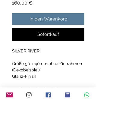
Preis
160,00 €
In den Warenkorb
Sofortkauf
SILVER RIVER
Größe 50 x 40 cm ohne Zierrahmen
(Dekobeispiel)
Glanz-Finish
Acrylmalerei auf Keilrahmen
Jedes meiner Bilder ist ein Unikat!
YVONNE MEY - THE ART OF LIVING
Über mich
FAQ