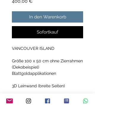
Preis
400,00 €
In den Warenkorb
Sofortkauf
VANCOUVER ISLAND
Größe 100 x 50 cm ohne Zierrahmen
(Dekobeispiel)
Blattgoldapplikationen
3D Leinwand (breite Seiten)
Acrylmalerei auf Keilrahmen
Jedes meiner Bilder ist ein Unikat!
YVONNE MEY - THE ART OF LIVING