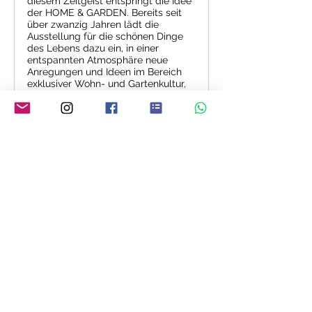
diesem Zeitgeist entspringt die Idee
der HOME & GARDEN. Bereits seit
über zwanzig Jahren lädt die
Ausstellung für die schönen Dinge
des Lebens dazu ein, in einer
entspannten Atmosphäre neue
Anregungen und Ideen im Bereich
exklusiver Wohn- und Gartenkultur,
Mode, Design, Schmuck und
Kulinarisches einzufangen.
Mehr anzeigen
YVONNE MEY - THE ART OF LIVING
Über mich
FAQ
Referenzen
AGB
Kontakt